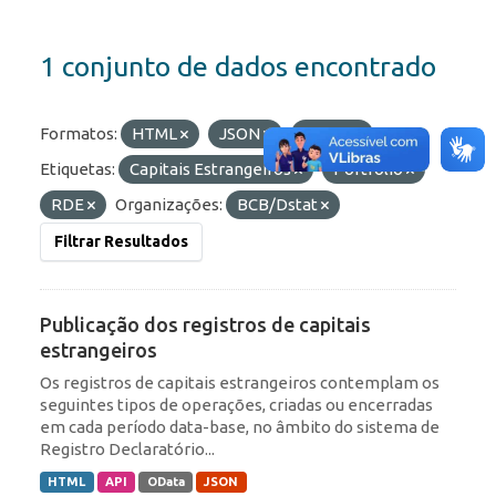
1 conjunto de dados encontrado
Formatos:
HTML
JSON
OData
Etiquetas:
Capitais Estrangeiros
Portfólio
RDE
Organizações:
BCB/Dstat
Filtrar Resultados
Publicação dos registros de capitais
estrangeiros
Os registros de capitais estrangeiros contemplam os
seguintes tipos de operações, criadas ou encerradas
em cada período data-base, no âmbito do sistema de
Registro Declaratório...
HTML
API
OData
JSON