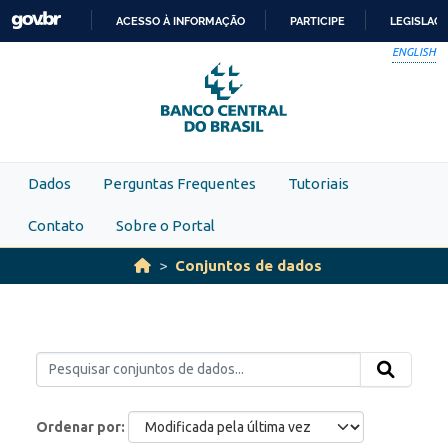
Skip to main content
ACESSO À INFORMAÇÃO
PARTICIPE
LEGISLAÇ
IR
ENGLISH
PARA
O
CONTEÚDO
Dados
Perguntas Frequentes
Tutoriais
Contato
Sobre o Portal
Conjuntos de dados
Ordenar por