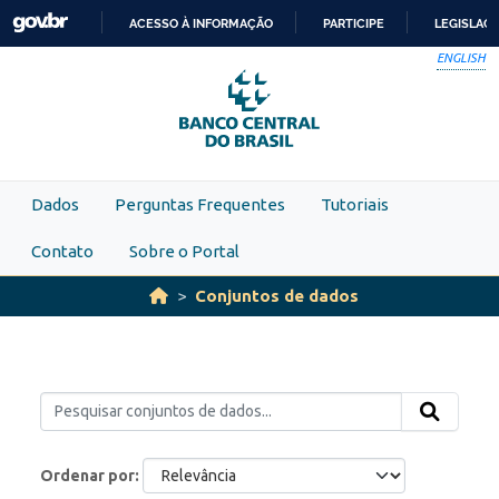
Skip to main content
ACESSO À INFORMAÇÃO
PARTICIPE
LEGISLAÇ
IR
ENGLISH
PARA
O
CONTEÚDO
Dados
Perguntas Frequentes
Tutoriais
Contato
Sobre o Portal
Conjuntos de dados
Ordenar por