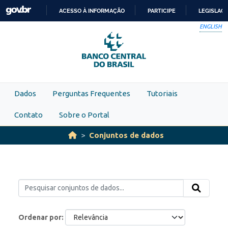
Skip to main content
ACESSO À INFORMAÇÃO
PARTICIPE
LEGISLAÇ
IR
ENGLISH
PARA
O
CONTEÚDO
Dados
Perguntas Frequentes
Tutoriais
Contato
Sobre o Portal
Conjuntos de dados
Ordenar por