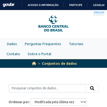
Skip to main content
ACESSO À INFORMAÇÃO
PARTICIPE
LEGISLAÇ
IR
ENGLISH
PARA
O
CONTEÚDO
Dados
Perguntas Frequentes
Tutoriais
Contato
Sobre o Portal
Conjuntos de dados
Ordenar por