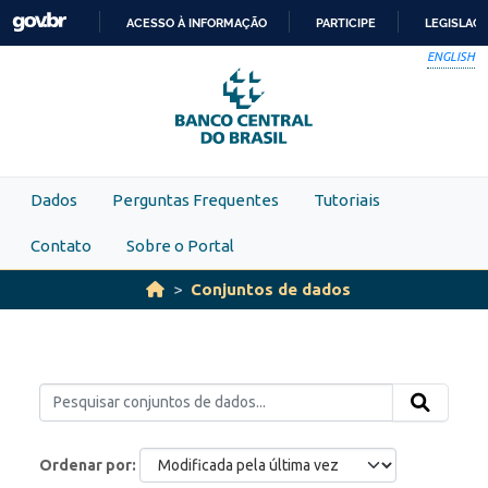
Skip to main content
ACESSO À INFORMAÇÃO
PARTICIPE
LEGISLAÇ
IR
ENGLISH
PARA
O
CONTEÚDO
Dados
Perguntas Frequentes
Tutoriais
Contato
Sobre o Portal
Conjuntos de dados
Ordenar por