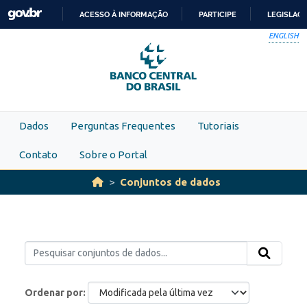
Skip to main content
ACESSO À INFORMAÇÃO
PARTICIPE
LEGISLAÇ
IR
ENGLISH
PARA
O
CONTEÚDO
Dados
Perguntas Frequentes
Tutoriais
Contato
Sobre o Portal
Conjuntos de dados
Ordenar por