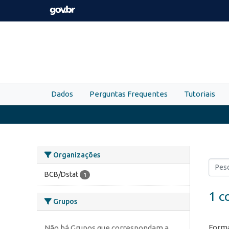
Skip to main content
Dados
Perguntas Frequentes
Tutoriais
Organizações
BCB/Dstat
1
1 c
Grupos
Forma
Não há Grupos que correspondam a