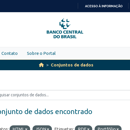
ACESSO À INFORMAÇÃO
IR
PARA
O
CONTEÚDO
Contato
Sobre o Portal
Conjuntos de dados
onjunto de dados encontrado
tos:
HTML
JSON
Etiquetas:
RDE
Portfólio