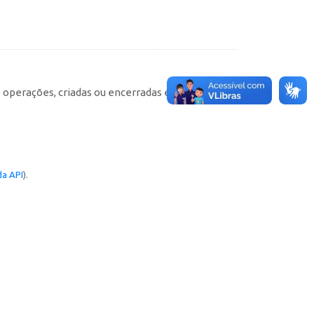
e operações, criadas ou encerradas em cada
a API
).