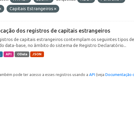
Capitais Estrangeiros
icação dos registros de capitais estrangeiros
gistros de capitais estrangeiros contemplam os seguintes tipos d
do data-base, no âmbito do sistema de Registro Declaratório...
L
API
OData
JSON
ambém pode ter acesso a esses registros usando a
API
(veja
Documentação d