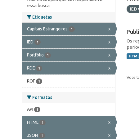
essa busca
IED
Etiquetas
Capitais Estrangeiros
x
1
Publ
Os re
IED
x
1
perío
Portfólio
x
1
HTM
RDE
x
1
Você t
ROF
1
Formatos
API
1
HTML
x
1
JSON
x
1