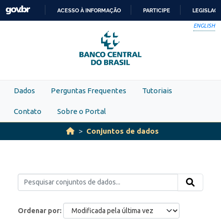
Skip to main content
ACESSO À INFORMAÇÃO
PARTICIPE
LEGISLAÇ
IR
ENGLISH
PARA
O
CONTEÚDO
Dados
Perguntas Frequentes
Tutoriais
Contato
Sobre o Portal
Conjuntos de dados
Ordenar por