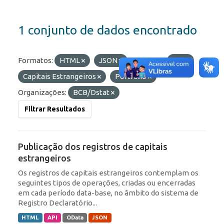
1 conjunto de dados encontrado
Formatos:
HTML
JSON
Etiquetas:
IED
Capitais Estrangeiros
Portfólio
Organizações:
BCB/Dstat
Filtrar Resultados
Publicação dos registros de capitais
estrangeiros
Os registros de capitais estrangeiros contemplam os
seguintes tipos de operações, criadas ou encerradas
em cada período data-base, no âmbito do sistema de
Registro Declaratório...
HTML
API
OData
JSON