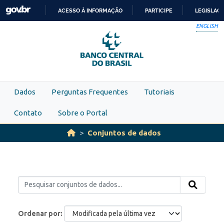
Skip to main content
ACESSO À INFORMAÇÃO
PARTICIPE
LEGISLAÇ
IR
ENGLISH
PARA
O
CONTEÚDO
Dados
Perguntas Frequentes
Tutoriais
Contato
Sobre o Portal
Conjuntos de dados
Ordenar por