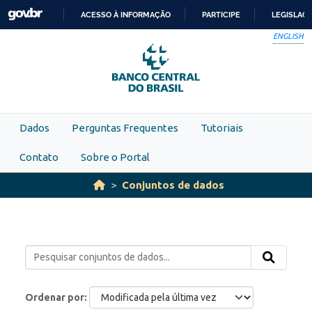
Skip to main content
ACESSO À INFORMAÇÃO
PARTICIPE
LEGISLAÇ
IR
ENGLISH
PARA
O
CONTEÚDO
Dados
Perguntas Frequentes
Tutoriais
Contato
Sobre o Portal
Conjuntos de dados
Ordenar por