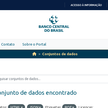
ACESSO À INFORMAÇÃO
IR
PARA
O
CONTEÚDO
Contato
Sobre o Portal
Conjuntos de dados
onjunto de dados encontrado
tos:
HTML
JSON
Etiquetas:
ROF
Licenças: