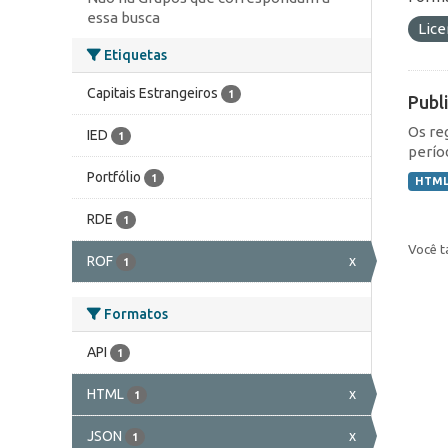
essa busca
Lic
Etiquetas
Capitais Estrangeiros
1
Publ
Os re
IED
1
perío
Portfólio
1
HTM
RDE
1
Você t
ROF
x
1
Formatos
API
1
HTML
x
1
JSON
x
1