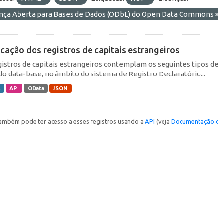
ença Aberta para Bases de Dados (ODbL) do Open Data Commons
icação dos registros de capitais estrangeiros
gistros de capitais estrangeiros contemplam os seguintes tipos d
do data-base, no âmbito do sistema de Registro Declaratório...
L
API
OData
JSON
ambém pode ter acesso a esses registros usando a
API
(veja
Documentação d