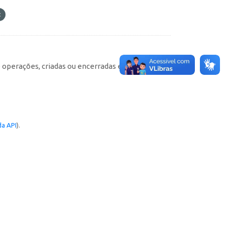
e operações, criadas ou encerradas em cada
a API
).