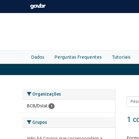
Skip to main content
Dados
Perguntas Frequentes
Tutoriais
Organizações
BCB/Dstat
1
1 c
Grupos
Forma
Não há Grupos que correspondam a