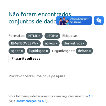
Não foram encontrados
conjuntos de dados
Formatos:
HTML
JSON
Etiquetas:
BMeFBOVESPA
ativos
derivativos
ações
liquidação
Organizações:
deban
Filtrar Resultados
Por favor tente uma nova pesquisa.
Você também pode ter acesso a esses registros usando a
API
(veja
Documentação da API
).