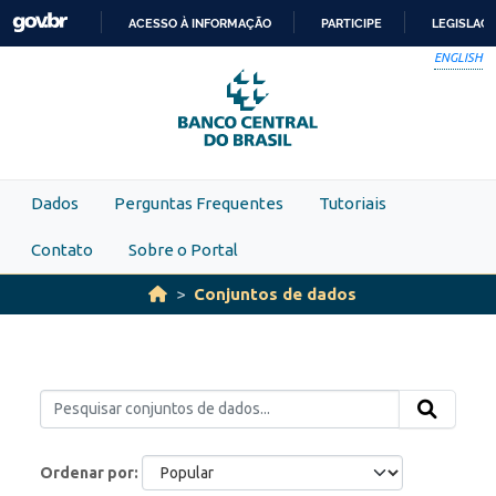
Skip to main content
ACESSO À INFORMAÇÃO
PARTICIPE
LEGISLAÇ
IR
ENGLISH
PARA
O
CONTEÚDO
Dados
Perguntas Frequentes
Tutoriais
Contato
Sobre o Portal
Conjuntos de dados
Ordenar por