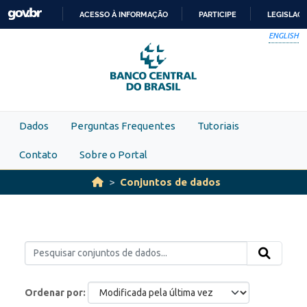
Skip to main content
ACESSO À INFORMAÇÃO
PARTICIPE
LEGISLAÇ
IR
ENGLISH
PARA
O
CONTEÚDO
Dados
Perguntas Frequentes
Tutoriais
Contato
Sobre o Portal
Conjuntos de dados
Ordenar por