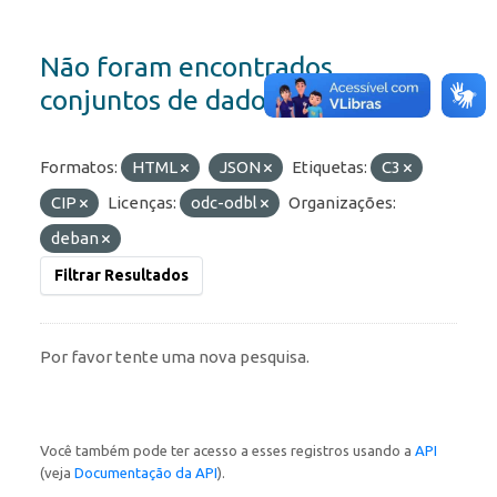
Não foram encontrados
conjuntos de dados
Formatos:
HTML
JSON
Etiquetas:
C3
CIP
Licenças:
odc-odbl
Organizações:
deban
Filtrar Resultados
Por favor tente uma nova pesquisa.
Você também pode ter acesso a esses registros usando a
API
(veja
Documentação da API
).