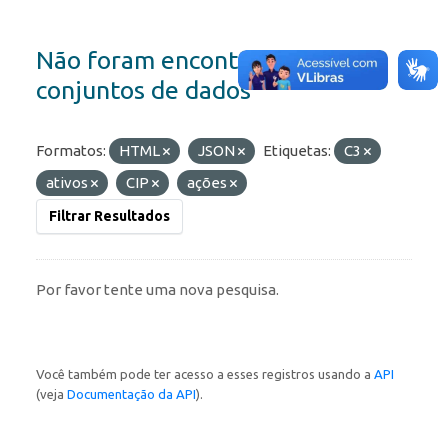
Não foram encontrados
conjuntos de dados
Formatos:
HTML
JSON
Etiquetas:
C3
ativos
CIP
ações
Filtrar Resultados
Por favor tente uma nova pesquisa.
Você também pode ter acesso a esses registros usando a
API
(veja
Documentação da API
).