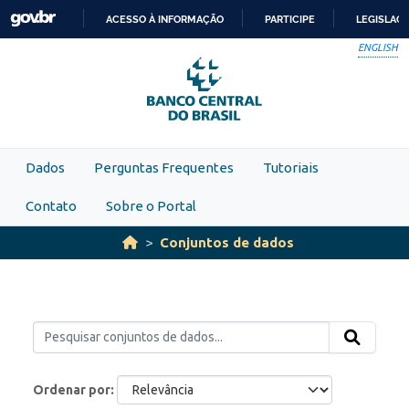
Skip to main content
ACESSO À INFORMAÇÃO
PARTICIPE
LEGISLAÇ
IR
ENGLISH
PARA
O
CONTEÚDO
Dados
Perguntas Frequentes
Tutoriais
Contato
Sobre o Portal
Conjuntos de dados
Ordenar por