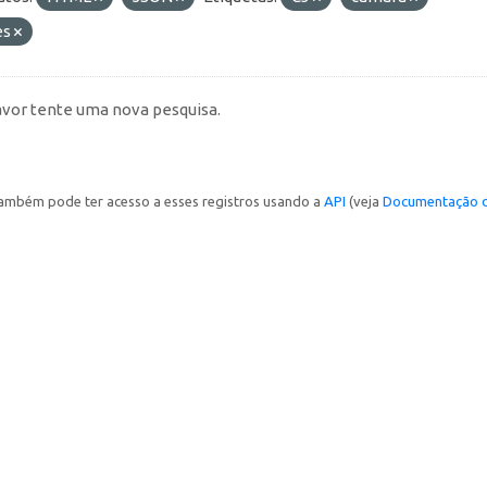
es
avor tente uma nova pesquisa.
ambém pode ter acesso a esses registros usando a
API
(veja
Documentação d