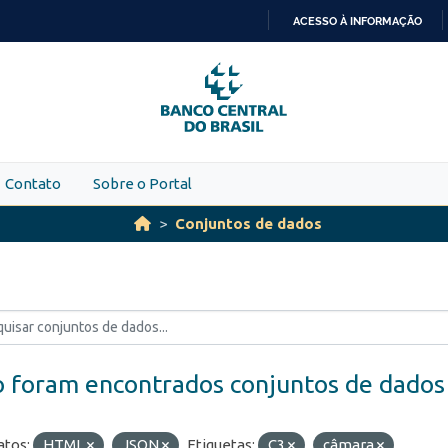
ACESSO À INFORMAÇÃO
IR
PARA
O
CONTEÚDO
Contato
Sobre o Portal
Conjuntos de dados
 foram encontrados conjuntos de dados
tos:
HTML
JSON
Etiquetas:
C3
câmara