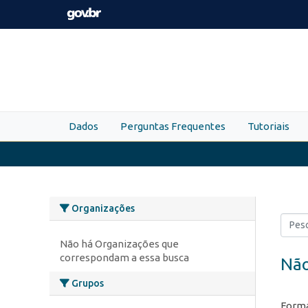
Skip to main content
Dados
Perguntas Frequentes
Tutoriais
Organizações
Não há Organizações que
correspondam a essa busca
Não
Grupos
Forma