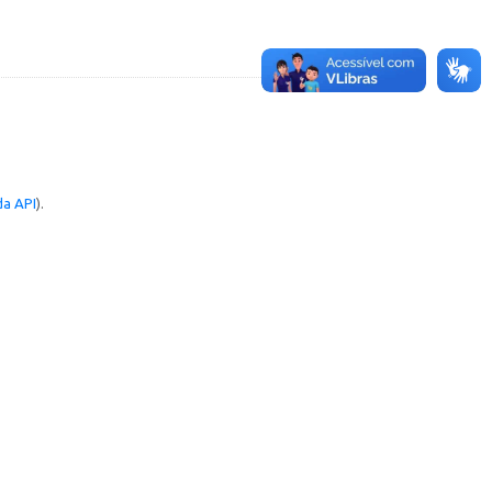
a API
).