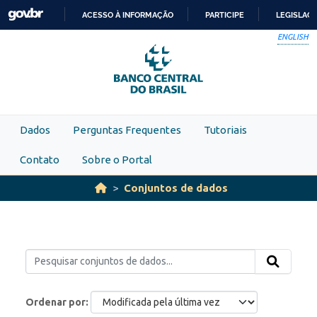
Skip to main content
ACESSO À INFORMAÇÃO
PARTICIPE
LEGISLAÇ
IR
ENGLISH
PARA
O
CONTEÚDO
Dados
Perguntas Frequentes
Tutoriais
Contato
Sobre o Portal
Conjuntos de dados
Ordenar por