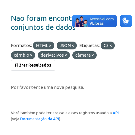
Não foram encontrados
conjuntos de dados
Formatos:
HTML
JSON
Etiquetas:
C3
câmbio
derivativos
câmara
Filtrar Resultados
Por favor tente uma nova pesquisa.
Você também pode ter acesso a esses registros usando a
API
(veja
Documentação da API
).