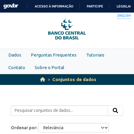
Skip to main content
ACESSO À INFORMAÇÃO
PARTICIPE
LEGISLAÇ
IR
ENGLISH
PARA
O
CONTEÚDO
Dados
Perguntas Frequentes
Tutoriais
Contato
Sobre o Portal
Conjuntos de dados
Ordenar por