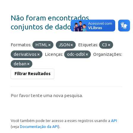
Não foram encontrados
conjuntos de dados
Formatos:
HTML
JSON
Etiquetas:
C3
derivativos
Licenças:
odc-odbl
Organizações:
deban
Filtrar Resultados
Por favor tente uma nova pesquisa.
Você também pode ter acesso a esses registros usando a
API
(veja
Documentação da API
).