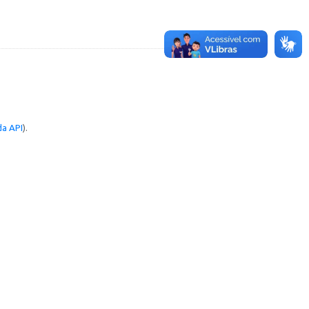
a API
).