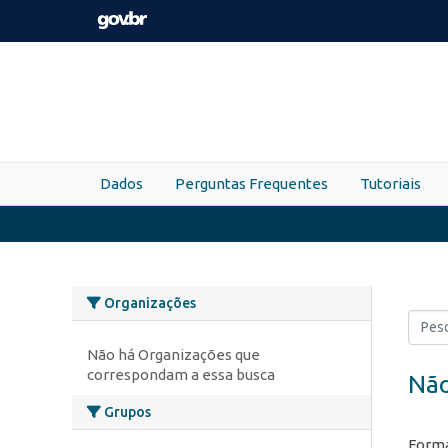
Skip to main content
Dados
Perguntas Frequentes
Tutoriais
Organizações
Não há Organizações que
correspondam a essa busca
Não
Grupos
Forma