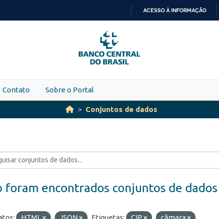
ACESSO À INFORMAÇÃO
IR
PARA
O
CONTEÚDO
Contato
Sobre o Portal
Conjuntos de dados
 foram encontrados conjuntos de dados
tos:
HTML
JSON
Etiquetas:
CIP
câmara