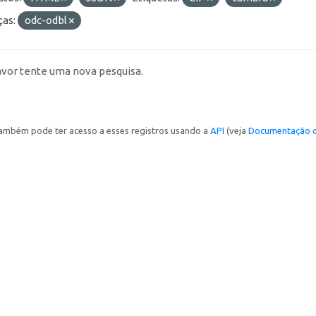
ças:
odc-odbl
avor tente uma nova pesquisa.
ambém pode ter acesso a esses registros usando a
API
(veja
Documentação d