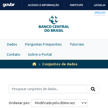
Skip to main content
ACESSO À INFORMAÇÃO
PARTICIPE
LEGISLAÇ
IR
ENGLISH
PARA
O
CONTEÚDO
Dados
Perguntas Frequentes
Tutoriais
Contato
Sobre o Portal
Conjuntos de dados
Ordenar por