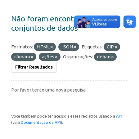
Não foram encontrados
conjuntos de dados
Formatos:
HTML
JSON
Etiquetas:
CIP
câmara
ações
Organizações:
deban
Filtrar Resultados
Por favor tente uma nova pesquisa.
Você também pode ter acesso a esses registros usando a
API
(veja
Documentação da API
).