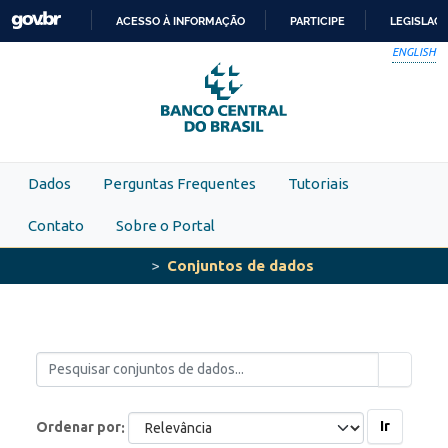
Skip to main content
ACESSO À INFORMAÇÃO
PARTICIPE
LEGISLAÇ
IR
ENGLISH
PARA
O
CONTEÚDO
Dados
Perguntas Frequentes
Tutoriais
Contato
Sobre o Portal
Conjuntos de dados
Ir
Ordenar por