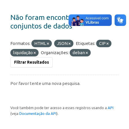
Não foram encontrados
conjuntos de dados
Formatos:
HTML
JSON
Etiquetas:
CIP
liquidação
Organizações:
deban
Filtrar Resultados
Por favor tente uma nova pesquisa.
Você também pode ter acesso a esses registros usando a
API
(veja
Documentação da API
).