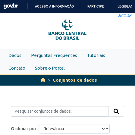
Skip to main content
ACESSO À INFORMAÇÃO
PARTICIPE
LEGISLAÇ
IR
ENGLISH
PARA
O
CONTEÚDO
Dados
Perguntas Frequentes
Tutoriais
Contato
Sobre o Portal
Conjuntos de dados
Ordenar por