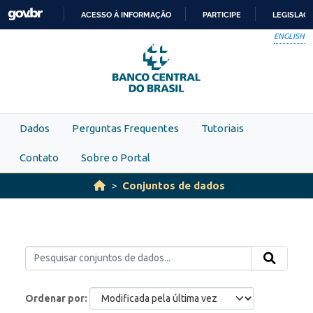
Skip to main content
ACESSO À INFORMAÇÃO
PARTICIPE
LEGISLAÇ
IR
ENGLISH
PARA
O
CONTEÚDO
Dados
Perguntas Frequentes
Tutoriais
Contato
Sobre o Portal
Conjuntos de dados
Ordenar por