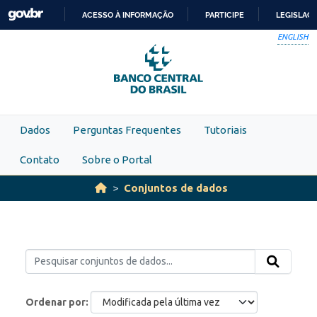
Skip to main content
ACESSO À INFORMAÇÃO
PARTICIPE
LEGISLAÇ
IR
ENGLISH
PARA
O
CONTEÚDO
Dados
Perguntas Frequentes
Tutoriais
Contato
Sobre o Portal
Conjuntos de dados
Ordenar por