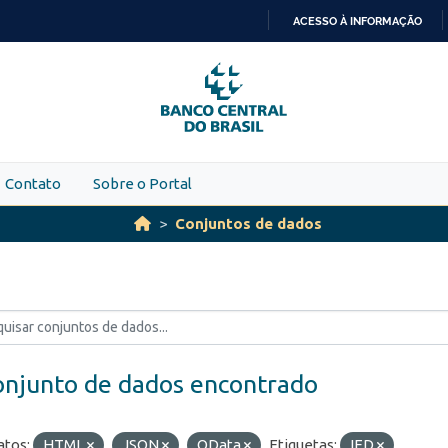
ACESSO À INFORMAÇÃO
IR
PARA
O
CONTEÚDO
Contato
Sobre o Portal
Conjuntos de dados
onjunto de dados encontrado
tos:
HTML
JSON
OData
Etiquetas:
IED