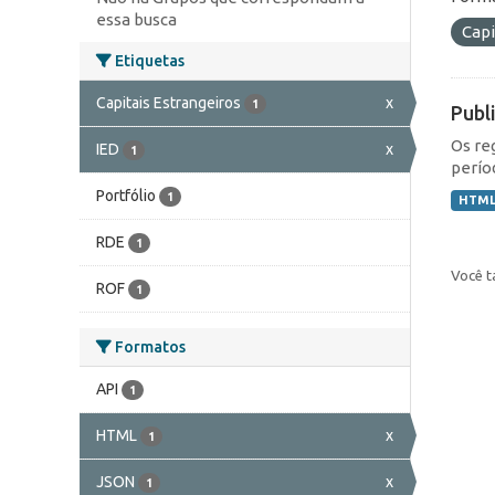
essa busca
Capi
Etiquetas
Capitais Estrangeiros
x
1
Publ
Os re
IED
x
1
perío
Portfólio
1
HTM
RDE
1
Você t
ROF
1
Formatos
API
1
HTML
x
1
JSON
x
1