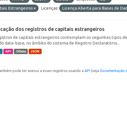
tais Estrangeiros
Licenças:
Licença Aberta para Bases de D
icação dos registros de capitais estrangeiros
gistros de capitais estrangeiros contemplam os seguintes tipos d
do data-base, no âmbito do sistema de Registro Declaratório...
L
API
OData
JSON
ambém pode ter acesso a esses registros usando a
API
(veja
Documentação d