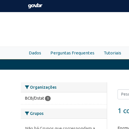
Skip to main content
Dados
Perguntas Frequentes
Tutoriais
Organizações
BCB/Dstat
1
1 c
Grupos
Forma
Não há Grupos que correspondam a