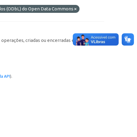
ados (ODbL) do Open Data Commons
e operações, criadas ou encerradas em cada
a API
).