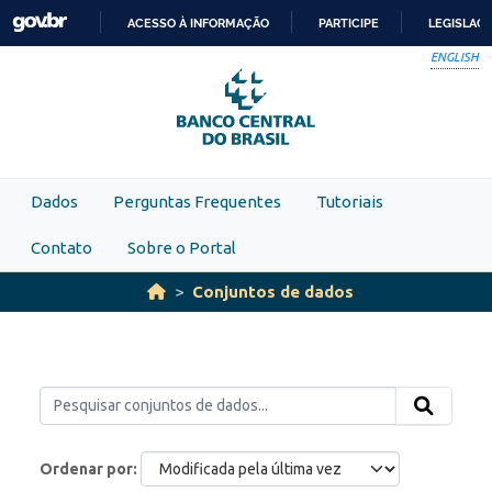
Skip to main content
ACESSO À INFORMAÇÃO
PARTICIPE
LEGISLAÇ
IR
ENGLISH
PARA
O
CONTEÚDO
Dados
Perguntas Frequentes
Tutoriais
Contato
Sobre o Portal
Conjuntos de dados
Ordenar por