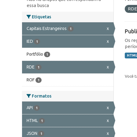
essa busca
RD
Etiquetas
Capitais Estrangeiros
x
1
Publ
Os re
IED
x
1
perío
Portfólio
1
HTM
RDE
x
1
Você t
ROF
1
Formatos
API
x
1
HTML
x
1
JSON
x
1