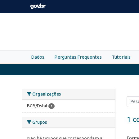
Skip to main content
Dados
Perguntas Frequentes
Tutoriais
Organizações
BCB/Dstat
1
1 c
Grupos
Forma
Não há Grupos que correspondam a