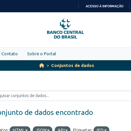
ACESSO À INFORMAÇÃO
IR
PARA
O
CONTEÚDO
Contato
Sobre o Portal
Conjuntos de dados
onjunto de dados encontrado
tos:
HTML
JSON
API
Etiquetas:
IED