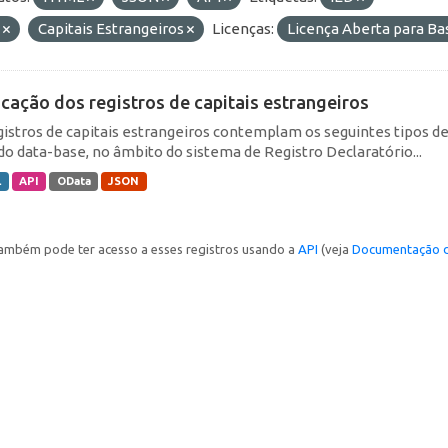
E
Capitais Estrangeiros
Licenças:
Licença Aberta para B
icação dos registros de capitais estrangeiros
gistros de capitais estrangeiros contemplam os seguintes tipos d
do data-base, no âmbito do sistema de Registro Declaratório...
L
API
OData
JSON
ambém pode ter acesso a esses registros usando a
API
(veja
Documentação d