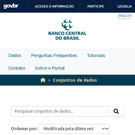
Skip to main content
ACESSO À INFORMAÇÃO
PARTICIPE
LEGISLAÇ
IR
ENGLISH
PARA
O
CONTEÚDO
Dados
Perguntas Frequentes
Tutoriais
Contato
Sobre o Portal
Conjuntos de dados
Ordenar por