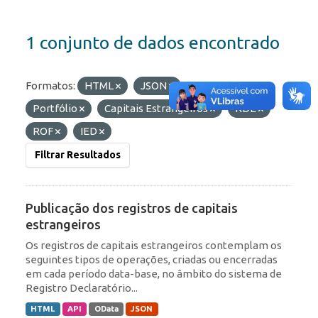
1 conjunto de dados encontrado
Formatos:
HTML
JSON
Etiquetas:
Portfólio
Capitais Estrangeiros
RDE
ROF
IED
Filtrar Resultados
Publicação dos registros de capitais
estrangeiros
Os registros de capitais estrangeiros contemplam os
seguintes tipos de operações, criadas ou encerradas
em cada período data-base, no âmbito do sistema de
Registro Declaratório...
HTML
API
OData
JSON