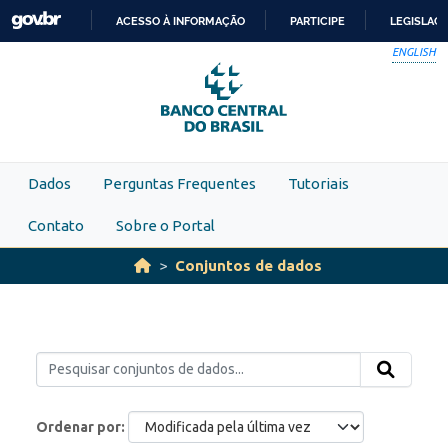
Skip to main content
ACESSO À INFORMAÇÃO
PARTICIPE
LEGISLAÇ
IR
ENGLISH
PARA
O
CONTEÚDO
Dados
Perguntas Frequentes
Tutoriais
Contato
Sobre o Portal
Conjuntos de dados
Ordenar por