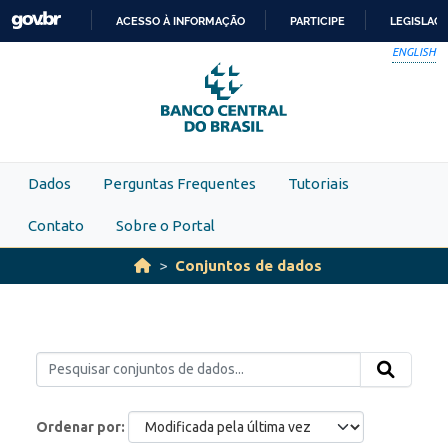
Skip to main content
ACESSO À INFORMAÇÃO
PARTICIPE
LEGISLAÇ
IR
ENGLISH
PARA
O
CONTEÚDO
Dados
Perguntas Frequentes
Tutoriais
Contato
Sobre o Portal
Conjuntos de dados
Ordenar por