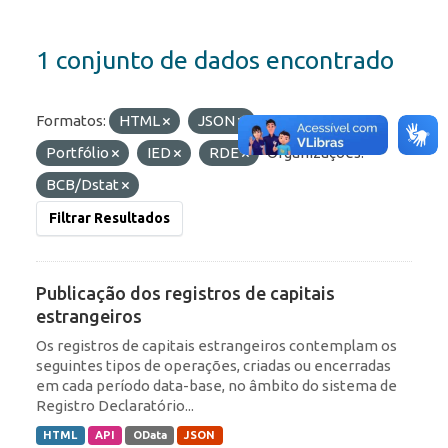
1 conjunto de dados encontrado
Formatos:
HTML
JSON
Etiquetas:
Portfólio
IED
RDE
Organizações:
BCB/Dstat
Filtrar Resultados
Publicação dos registros de capitais
estrangeiros
Os registros de capitais estrangeiros contemplam os
seguintes tipos de operações, criadas ou encerradas
em cada período data-base, no âmbito do sistema de
Registro Declaratório...
HTML
API
OData
JSON