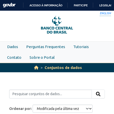
Skip to main content
ACESSO À INFORMAÇÃO
PARTICIPE
LEGISLAÇ
IR
ENGLISH
PARA
O
CONTEÚDO
Dados
Perguntas Frequentes
Tutoriais
Contato
Sobre o Portal
Conjuntos de dados
Ordenar por