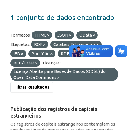
1 conjunto de dados encontrado
Formatos:
HTML
JSON
OData
Etiquetas:
ROF
Capitais Estrangeiros
IED
Portfólio
RDE
Organizações:
BCB/Dstat
Licenças:
Licença Aberta para Bases de Dados (ODbL) do
Open Data Commons
Filtrar Resultados
Publicação dos registros de capitais
estrangeiros
Os registros de capitais estrangeiros contemplam os
seguintes tipos de operações, criadas ou encerradas