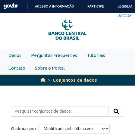
Skip to main content
ACESSO À INFORMAÇÃO
PARTICIPE
LEGISLAÇ
IR
ENGLISH
PARA
O
CONTEÚDO
Dados
Perguntas Frequentes
Tutoriais
Contato
Sobre o Portal
Conjuntos de dados
Ordenar por