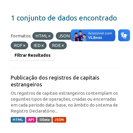
1 conjunto de dados encontrado
Formatos:
HTML
JSON
API
Etiquetas:
ROF
IED
RDE
Filtrar Resultados
Publicação dos registros de capitais
estrangeiros
Os registros de capitais estrangeiros contemplam os
seguintes tipos de operações, criadas ou encerradas
em cada período data-base, no âmbito do sistema de
Registro Declaratório...
HTML
API
OData
JSON