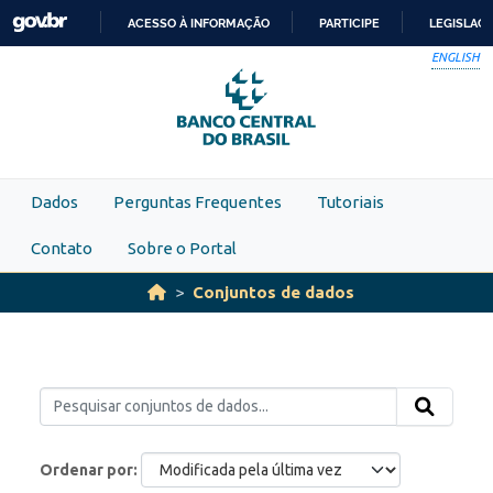
Skip to main content
ACESSO À INFORMAÇÃO
PARTICIPE
LEGISLAÇ
IR
ENGLISH
PARA
O
CONTEÚDO
Dados
Perguntas Frequentes
Tutoriais
Contato
Sobre o Portal
Conjuntos de dados
Ordenar por