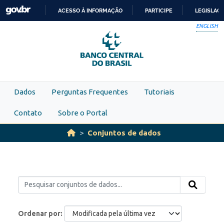
Skip to main content
ACESSO À INFORMAÇÃO
PARTICIPE
LEGISLAÇ
IR
ENGLISH
PARA
O
CONTEÚDO
Dados
Perguntas Frequentes
Tutoriais
Contato
Sobre o Portal
Conjuntos de dados
Ordenar por