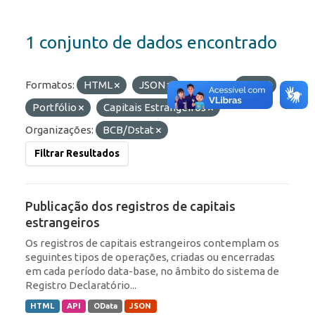
1 conjunto de dados encontrado
Formatos:
HTML
JSON
Etiquetas:
ROF
Portfólio
Capitais Estrangeiros
Organizações:
BCB/Dstat
Filtrar Resultados
Publicação dos registros de capitais
estrangeiros
Os registros de capitais estrangeiros contemplam os
seguintes tipos de operações, criadas ou encerradas
em cada período data-base, no âmbito do sistema de
Registro Declaratório...
HTML
API
OData
JSON