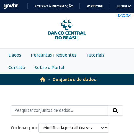
Skip to main content
ACESSO À INFORMAÇÃO
PARTICIPE
LEGISLAÇ
IR
ENGLISH
PARA
O
CONTEÚDO
Dados
Perguntas Frequentes
Tutoriais
Contato
Sobre o Portal
Conjuntos de dados
Ordenar por