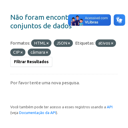
Não foram encontrados
conjuntos de dados
Formatos:
HTML
JSON
Etiquetas:
ativos
CIP
câmara
Filtrar Resultados
Por favor tente uma nova pesquisa.
Você também pode ter acesso a esses registros usando a
API
(veja
Documentação da API
).