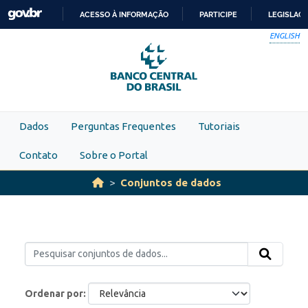
Skip to main content
ACESSO À INFORMAÇÃO
PARTICIPE
LEGISLAÇ
IR
ENGLISH
PARA
O
CONTEÚDO
Dados
Perguntas Frequentes
Tutoriais
Contato
Sobre o Portal
Conjuntos de dados
Ordenar por