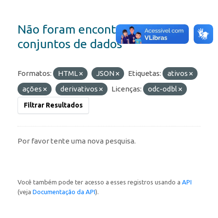
Não foram encontrados
conjuntos de dados
Formatos:
HTML
JSON
Etiquetas:
ativos
ações
derivativos
Licenças:
odc-odbl
Filtrar Resultados
Por favor tente uma nova pesquisa.
Você também pode ter acesso a esses registros usando a
API
(veja
Documentação da API
).