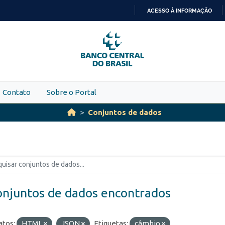
ACESSO À INFORMAÇÃO
IR
PARA
O
CONTEÚDO
Contato
Sobre o Portal
Conjuntos de dados
onjuntos de dados encontrados
tos:
HTML
JSON
Etiquetas:
câmbio