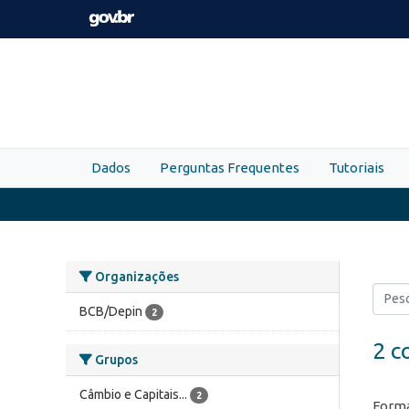
Skip to main content
Dados
Perguntas Frequentes
Tutoriais
Organizações
BCB/Depin
2
2 c
Grupos
Câmbio e Capitais...
2
Forma