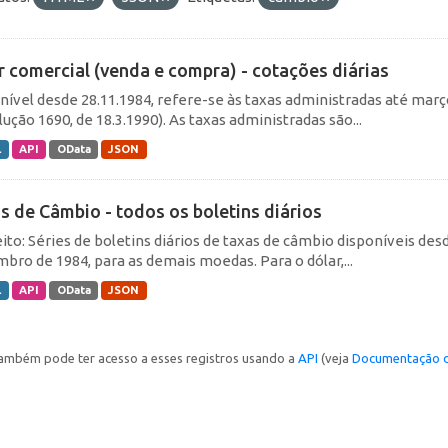
r comercial (venda e compra) - cotações diárias
nível desde 28.11.1984, refere-se às taxas administradas até março 
ução 1690, de 18.3.1990). As taxas administradas são...
L
API
OData
JSON
s de Câmbio - todos os boletins diários
ito: Séries de boletins diários de taxas de câmbio disponíveis desd
bro de 1984, para as demais moedas. Para o dólar,...
L
API
OData
JSON
ambém pode ter acesso a esses registros usando a
API
(veja
Documentação d