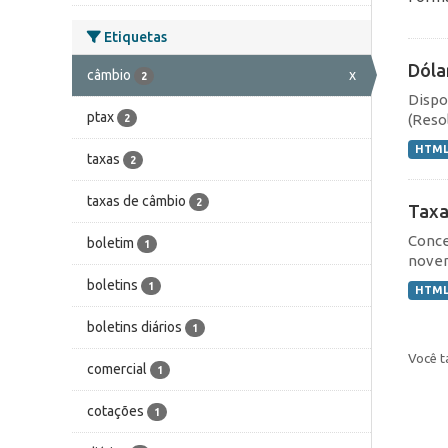
Etiquetas
Dóla
câmbio
x
2
Dispo
ptax
(Resol
2
HTM
taxas
2
taxas de câmbio
2
Taxa
Conce
boletim
1
novem
boletins
1
HTM
boletins diários
1
Você t
comercial
1
cotações
1