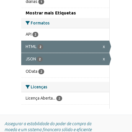
diárias
1
Mostrar mais Etiquetas
Formatos
API
2
HTML
x
2
JSON
x
2
OData
2
Licenças
Licença Aberta...
2
Assegurar a estabilidade do poder de compra da
moeda e um sistema financeiro sólido e eficiente