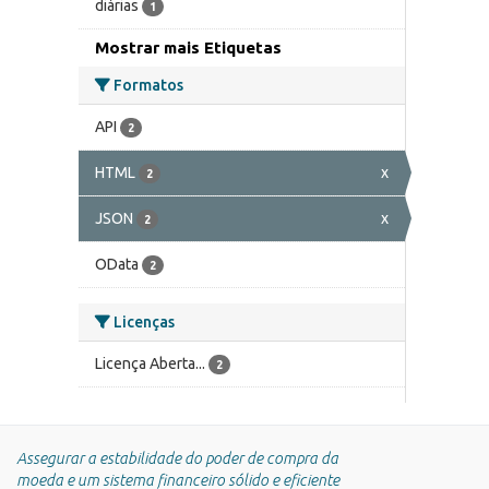
diárias
1
Mostrar mais Etiquetas
Formatos
API
2
HTML
x
2
JSON
x
2
OData
2
Licenças
Licença Aberta...
2
Assegurar a estabilidade do poder de compra da
moeda e um sistema financeiro sólido e eficiente