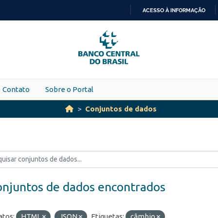
ACESSO À INFORMAÇÃO
IR
PARA
O
CONTEÚDO
Contato
Sobre o Portal
Conjuntos de dados
onjuntos de dados encontrados
tos:
HTML
JSON
Etiquetas:
câmbio