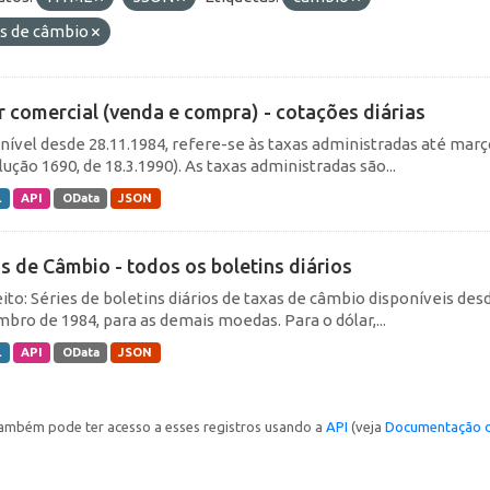
as de câmbio
r comercial (venda e compra) - cotações diárias
nível desde 28.11.1984, refere-se às taxas administradas até março 
ução 1690, de 18.3.1990). As taxas administradas são...
L
API
OData
JSON
s de Câmbio - todos os boletins diários
ito: Séries de boletins diários de taxas de câmbio disponíveis desd
bro de 1984, para as demais moedas. Para o dólar,...
L
API
OData
JSON
ambém pode ter acesso a esses registros usando a
API
(veja
Documentação d