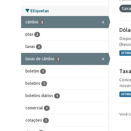
tax
Etiquetas
câmbio
x
2
Dóla
ptax
2
Dispo
(Resol
taxas
2
HTM
taxas de câmbio
x
2
Taxa
boletim
1
Conce
boletins
1
novem
HTM
boletins diários
1
comercial
1
Você t
cotações
1