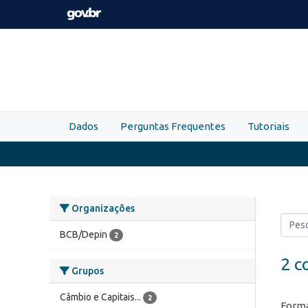
Skip to main content
Dados
Perguntas Frequentes
Tutoriais
Organizações
BCB/Depin
2
2 c
Grupos
Câmbio e Capitais...
2
Forma