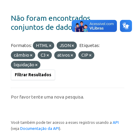
Não foram encontrados
conjuntos de dados
Formatos:
HTML
JSON
Etiquetas:
câmbio
C3
ativos
CIP
liquidação
Filtrar Resultados
Por favor tente uma nova pesquisa.
Você também pode ter acesso a esses registros usando a
API
(veja
Documentação da API
).