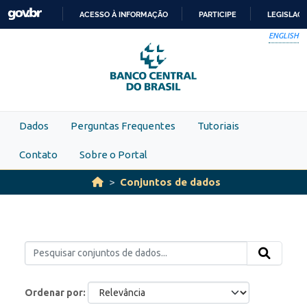
Skip to main content
ACESSO À INFORMAÇÃO
PARTICIPE
LEGISLAÇ
IR
ENGLISH
PARA
O
CONTEÚDO
Dados
Perguntas Frequentes
Tutoriais
Contato
Sobre o Portal
Conjuntos de dados
Ordenar por