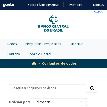
Skip to main content
ACESSO À INFORMAÇÃO
PARTICIPE
LEGISLAÇ
IR
ENGLISH
PARA
O
CONTEÚDO
Dados
Perguntas Frequentes
Tutoriais
Contato
Sobre o Portal
Conjuntos de dados
Ordenar por