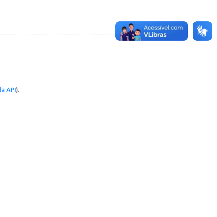
a API
).