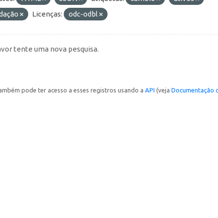
idação
Licenças:
odc-odbl
avor tente uma nova pesquisa.
ambém pode ter acesso a esses registros usando a
API
(veja
Documentação d