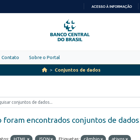
ACESSO À INFORMAÇÃO
IR
PARA
O
CONTEÚDO
Contato
Sobre o Portal
Conjuntos de dados
 foram encontrados conjuntos de dados
tos:
HTML
JSON
Etiquetas:
câmbio
ativos