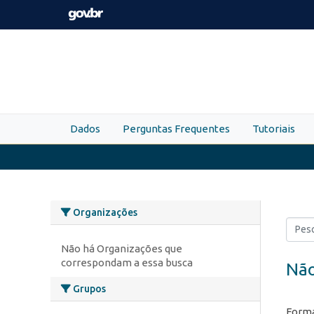
Skip to main content
Dados
Perguntas Frequentes
Tutoriais
Organizações
Não há Organizações que
correspondam a essa busca
Não
Grupos
Forma