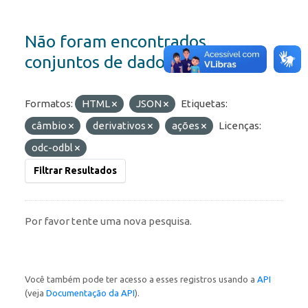
Não foram encontrados
conjuntos de dados
Formatos:
HTML
JSON
Etiquetas:
câmbio
derivativos
ações
Licenças:
odc-odbl
Filtrar Resultados
Por favor tente uma nova pesquisa.
Você também pode ter acesso a esses registros usando a
API
(veja
Documentação da API
).