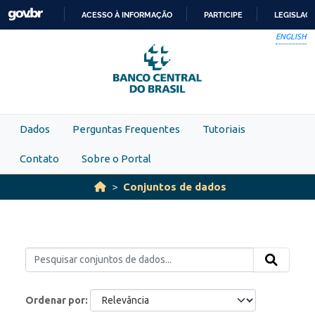
Skip to main content
ACESSO À INFORMAÇÃO
PARTICIPE
LEGISLAÇ
IR
ENGLISH
PARA
O
CONTEÚDO
Dados
Perguntas Frequentes
Tutoriais
Contato
Sobre o Portal
Conjuntos de dados
Ordenar por