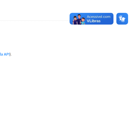
a API
).