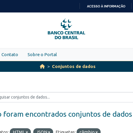
ACESSO À INFORMAÇÃO
IR
PARA
O
CONTEÚDO
Contato
Sobre o Portal
Conjuntos de dados
 foram encontrados conjuntos de dados
tos:
HTML
JSON
Etiquetas:
câmbio