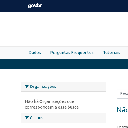
Skip to main content
Dados
Perguntas Frequentes
Tutoriais
Organizações
Não há Organizações que
correspondam a essa busca
Não
Grupos
Forma