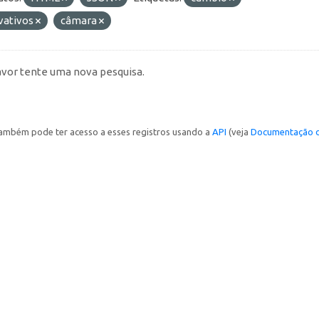
vativos
câmara
avor tente uma nova pesquisa.
ambém pode ter acesso a esses registros usando a
API
(veja
Documentação d