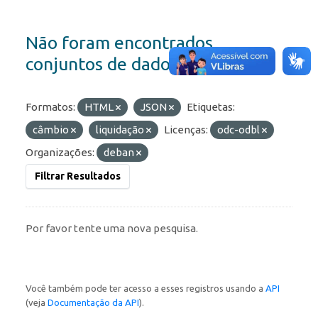
Não foram encontrados
conjuntos de dados
Formatos:
HTML
JSON
Etiquetas:
câmbio
liquidação
Licenças:
odc-odbl
Organizações:
deban
Filtrar Resultados
Por favor tente uma nova pesquisa.
Você também pode ter acesso a esses registros usando a
API
(veja
Documentação da API
).