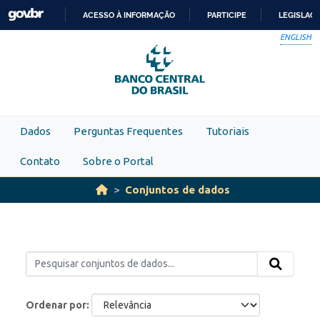
Skip to main content
ACESSO À INFORMAÇÃO
PARTICIPE
LEGISLAÇ
IR
ENGLISH
PARA
O
CONTEÚDO
Dados
Perguntas Frequentes
Tutoriais
Contato
Sobre o Portal
Conjuntos de dados
Ordenar por