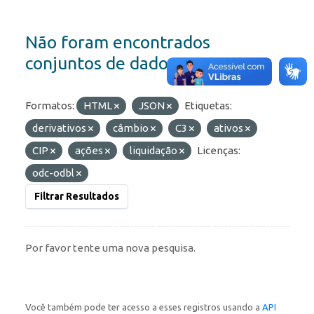
Não foram encontrados
conjuntos de dados
Formatos:
HTML
JSON
Etiquetas:
derivativos
câmbio
C3
ativos
CIP
ações
liquidação
Licenças:
odc-odbl
Filtrar Resultados
Por favor tente uma nova pesquisa.
Você também pode ter acesso a esses registros usando a
API