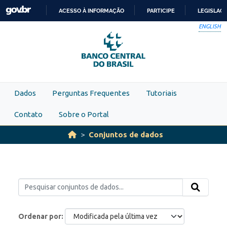
Skip to main content
ACESSO À INFORMAÇÃO
PARTICIPE
LEGISLAÇ
IR
ENGLISH
PARA
O
CONTEÚDO
Dados
Perguntas Frequentes
Tutoriais
Contato
Sobre o Portal
Conjuntos de dados
Ordenar por