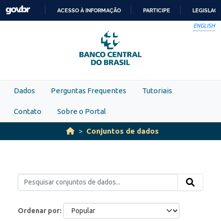
Skip to main content
ACESSO À INFORMAÇÃO
PARTICIPE
LEGISLAÇ
IR
ENGLISH
PARA
O
CONTEÚDO
Dados
Perguntas Frequentes
Tutoriais
Contato
Sobre o Portal
Conjuntos de dados
Ordenar por