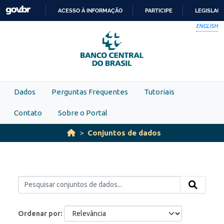
Skip to main content
ACESSO À INFORMAÇÃO
PARTICIPE
LEGISLAÇ
IR
ENGLISH
PARA
O
CONTEÚDO
Dados
Perguntas Frequentes
Tutoriais
Contato
Sobre o Portal
Conjuntos de dados
Ordenar por