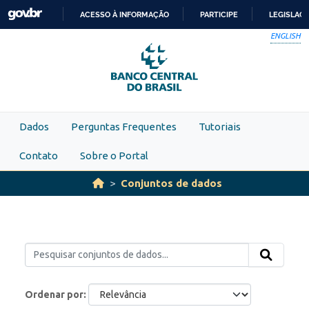
Skip to main content
ACESSO À INFORMAÇÃO
PARTICIPE
LEGISLAÇ
IR
ENGLISH
PARA
O
CONTEÚDO
Dados
Perguntas Frequentes
Tutoriais
Contato
Sobre o Portal
Conjuntos de dados
Ordenar por