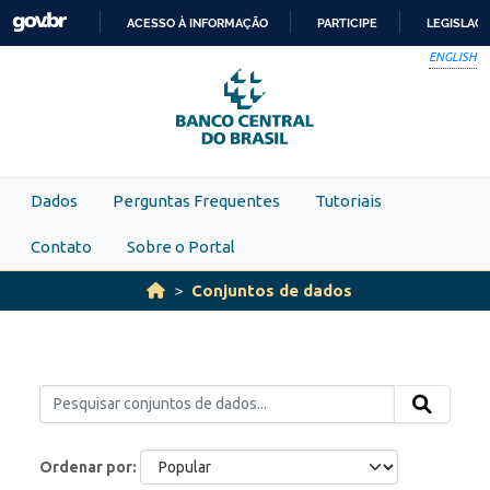
Skip to main content
ACESSO À INFORMAÇÃO
PARTICIPE
LEGISLAÇ
IR
ENGLISH
PARA
O
CONTEÚDO
Dados
Perguntas Frequentes
Tutoriais
Contato
Sobre o Portal
Conjuntos de dados
Ordenar por