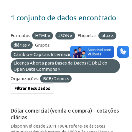
1 conjunto de dados encontrado
Formatos:
HTML
JSON
Etiquetas:
ptax
diárias
Grupos:
Câmbio e Capitais Internacionais
Licenças:
Licença Aberta para Bases de Dados (ODbL) do
Open Data Commons
Organizações:
BCB/Depin
Filtrar Resultados
Dólar comercial (venda e compra) - cotações
diárias
Disponível desde 28.11.1984, refere-se às taxas
administradas até março de 1990 e às taxas livres a