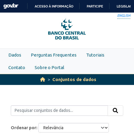
Skip to main content
ACESSO À INFORMAÇÃO
PARTICIPE
LEGISLAÇ
IR
ENGLISH
PARA
O
CONTEÚDO
Dados
Perguntas Frequentes
Tutoriais
Contato
Sobre o Portal
Conjuntos de dados
Ordenar por