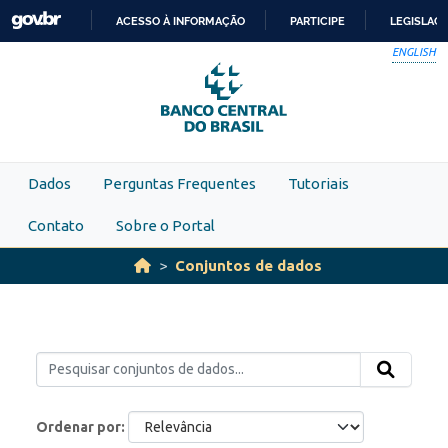
Skip to main content
ACESSO À INFORMAÇÃO
PARTICIPE
LEGISLAÇ
IR
ENGLISH
PARA
O
CONTEÚDO
Dados
Perguntas Frequentes
Tutoriais
Contato
Sobre o Portal
Conjuntos de dados
Ordenar por